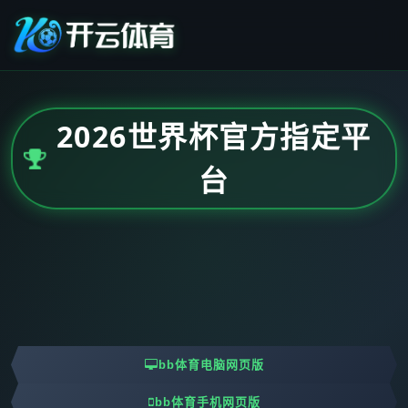
2026世界杯官方指定平
台
bb体育电脑网页版
bb体育手机网页版